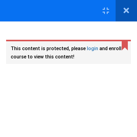
COURSES
BÀI HỌC
HỆ TRUNG CẤP
This content is protected, please
login
and enroll
TC SƯ PHẠM TIỂU HỌC
course to view this content!
TRUNG CẤP SƯ PHẠM TIỂU
HỌC- Học Kỳ 1
Học Trực Tuyến là một trong những bước đi số hóa giáo
HỌC PHẦN 1 - BAO
dục đào tạo định hướng mới.
Hoctructuyen24h.net
giúp
GỒM CÁC MÔN
bạn có thể hoàn thành khóa học ở bất cứ đâu có kết nối
CHUYÊN ĐẠI CƯƠNG,
CÁC BẠN HỌC VIÊN
internet.
LƯU Ý: NHỚ KÉO XEM