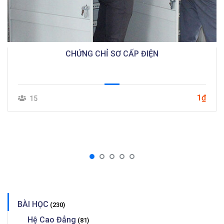
CHỨNG CHỈ SƠ CẤP ĐIỆN
1₫
15
BÀI HỌC
(230)
Hệ Cao Đẳng
(81)