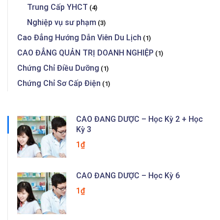
Trung Cấp YHCT
(4)
Nghiệp vụ sư phạm
(3)
Cao Đẳng Hướng Dẫn Viên Du Lịch
(1)
CAO ĐẲNG QUẢN TRỊ DOANH NGHIỆP
(1)
Chứng Chỉ Điều Dưỡng
(1)
Chứng Chỉ Sơ Cấp Điện
(1)
CAO ĐẲNG DƯỢC – Học Kỳ 2 + Học
Kỳ 3
1₫
CAO ĐẲNG DƯỢC – Học Kỳ 6
1₫