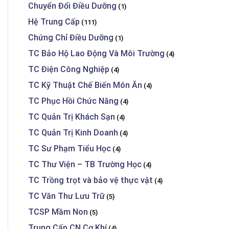
Chuyển Đổi Điều Dưỡng
(1)
Hệ Trung Cấp
(111)
Chứng Chỉ Điều Dưỡng
(1)
TC Bảo Hộ Lao Động Và Môi Trường
(4)
TC Điện Công Nghiệp
(4)
TC Kỹ Thuật Chế Biến Món Ăn
(4)
TC Phục Hồi Chức Năng
(4)
TC Quản Trị Khách Sạn
(4)
TC Quản Trị Kinh Doanh
(4)
TC Sư Phạm Tiểu Học
(4)
TC Thư Viện – TB Trường Học
(4)
TC Trồng trọt và bảo vệ thực vật
(4)
TC Văn Thư Lưu Trữ
(5)
TCSP Mầm Non
(5)
Trung Cấp CN Cơ Khí
(4)