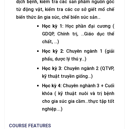
dịch bệnh, kiểm tra các sản phẩm nguồn gốc
từ động vật, kiểm tra các cơ sở giết mổ chế
biến thức ăn gia súc, chế biến súc sản…
Học kỳ 1:
Học phần đại cương (
GDQP, Chính trị, …Giáo dục thể
chất, …)
Học kỳ 2:
Chuyên ngành 1 (giải
phẩu, dược lý thú y…)
Học kỳ 3:
Chuyên ngành 2 (QTVP,
kỹ thuật truyền giống…)
Học kỳ 4:
Chuyên nghành 3 + Cuối
khóa ( kỹ thuật nuôi và trị bệnh
cho gia súc gia cầm…thực tập tốt
nghiệp….)
COURSE FEATURES