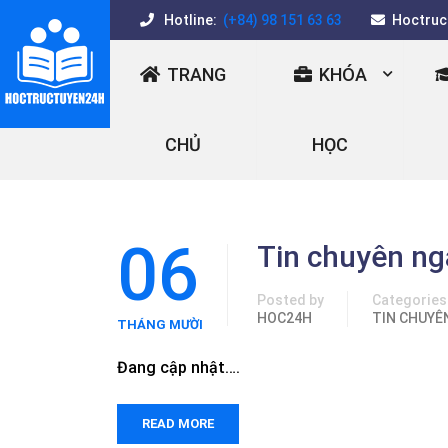
Hotline:
(+84) 98 151 63 63
Hoctruc
TRANG
KHÓA
CHỦ
HỌC
06
Tin chuyên ng
Posted by
Categories
HOC24H
TIN CHUYÊ
THÁNG MƯỜI
HAI
Đang cập nhật….
READ MORE