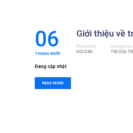
06
Giới thiệu về 
Posted by
Categories
HOC24H
TIN CỦA T
THÁNG MƯỜI
HAI
Đang cập nhật
READ MORE