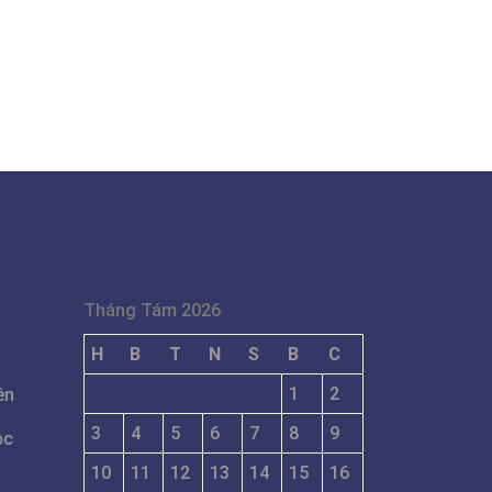
Tháng Tám 2026
H
B
T
N
S
B
C
1
2
ên
3
4
5
6
7
8
9
ọc
10
11
12
13
14
15
16