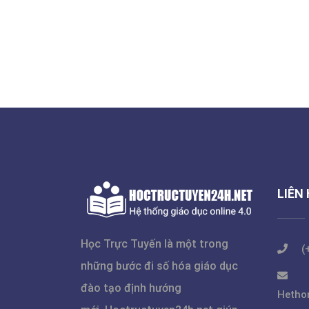
LIÊN
Học Trực Tuyến là một trong
(
những bước đi số hóa giáo dục
đào tạo định hướng
Hetho