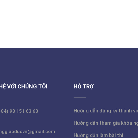
 HỆ VỚI CHÚNG TÔI
HỖ TRỢ
Hướng dẫn đăng ký thành vi
+84) 98 151 63 63
Hướng dẫn tham gia khóa h
nggiaoducvn@gmail.com
Hướng dẫn làm bài thi