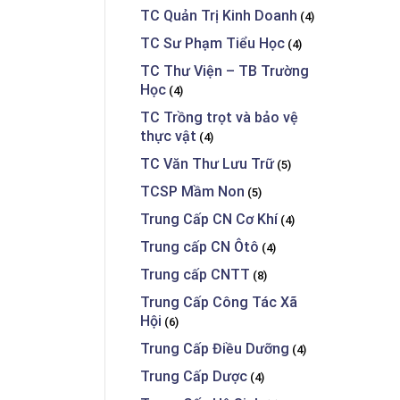
TC Quản Trị Kinh Doanh
(4)
TC Sư Phạm Tiểu Học
(4)
TC Thư Viện – TB Trường
Học
(4)
TC Trồng trọt và bảo vệ
thực vật
(4)
TC Văn Thư Lưu Trữ
(5)
TCSP Mầm Non
(5)
Trung Cấp CN Cơ Khí
(4)
Trung cấp CN Ôtô
(4)
Trung cấp CNTT
(8)
Trung Cấp Công Tác Xã
Hội
(6)
Trung Cấp Điều Dưỡng
(4)
Trung Cấp Dược
(4)