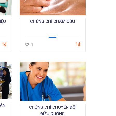
IỆU
CHỨNG CHỈ CHÂM CỨU
1₫
1₫
1
VĂN
CHỨNG CHỈ CHUYỂN ĐỔI
ĐIỀU DƯỠNG