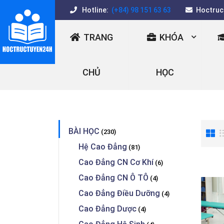
Hotline:
(+84) 98 151 63 63
Hoctruc
TRANG
KHÓA
CHỦ
HỌC
BÀI HỌC
(230)
Hệ Cao Đẳng
(81)
Cao Đẳng CN Cơ Khí
(6)
Cao Đẳng CN Ô TÔ
(4)
Cao Đẳng Điều Dưỡng
(4)
Cao Đẳng Dược
(4)