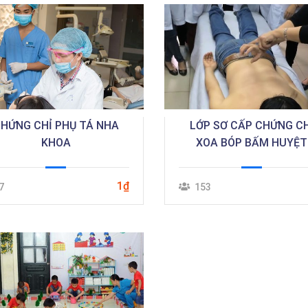
HỨNG CHỈ PHỤ TÁ NHA
LỚP SƠ CẤP CHỨNG CH
KHOA
XOA BÓP BẤM HUYỆT
1₫
7
153