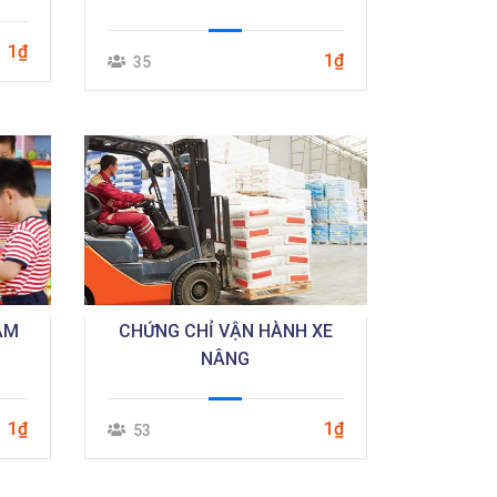
1₫
1₫
35
ẦM
CHỨNG CHỈ VẬN HÀNH XE
NÂNG
1₫
1₫
53