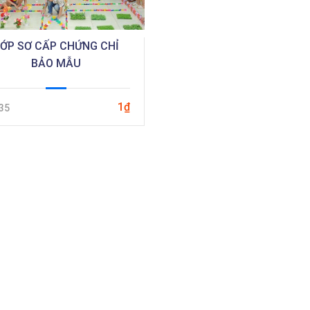
LỚP SƠ CẤP CHỨNG CHỈ
BẢO MẪU
1₫
35