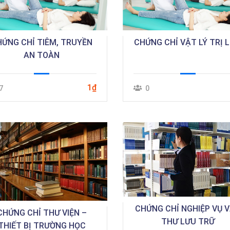
HỨNG CHỈ TIÊM, TRUYỀN
CHỨNG CHỈ VẬT LÝ TRỊ L
AN TOÀN
1₫
7
0
CHỨNG CHỈ NGHIỆP VỤ 
CHỨNG CHỈ THƯ VIỆN –
THƯ LƯU TRỮ
THIẾT BỊ TRƯỜNG HỌC