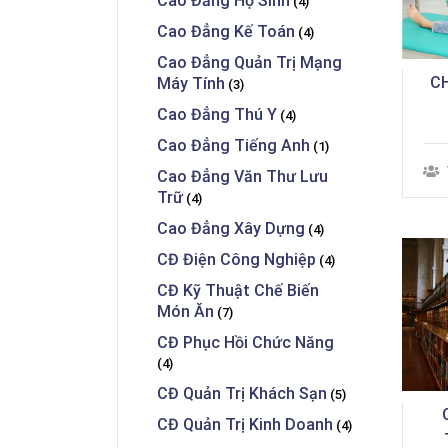
Cao Đẳng Hộ Sinh
(4)
Cao Đẳng Kế Toán
(4)
Cao Đẳng Quản Trị Mạng
C
Máy Tính
(3)
Cao Đẳng Thú Y
(4)
Cao Đẳng Tiếng Anh
(1)
Cao Đẳng Văn Thư Lưu
Trữ
(4)
Cao Đẳng Xây Dựng
(4)
CĐ Điện Công Nghiệp
(4)
CĐ Kỹ Thuật Chế Biến
Món Ăn
(7)
CĐ Phục Hồi Chức Năng
(4)
CĐ Quản Trị Khách Sạn
(5)
CĐ Quản Trị Kinh Doanh
(4)