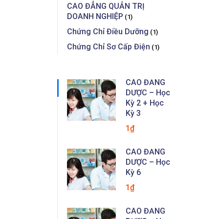
CAO ĐẲNG QUẢN TRỊ
DOANH NGHIỆP
(1)
Chứng Chỉ Điều Dưỡng
(1)
Chứng Chỉ Sơ Cấp Điện
(1)
CAO ĐẲNG
DƯỢC – Học
Kỳ 2 + Học
Kỳ 3
1₫
CAO ĐẲNG
DƯỢC – Học
Kỳ 6
1₫
CAO ĐẲNG