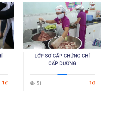
Ỉ
LỚP SƠ CẤP CHỨNG CHỈ
CẤP DƯỠNG
1₫
1₫
51