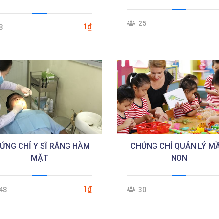
25
1₫
8
ỨNG CHỈ Y SĨ RĂNG HÀM
CHỨNG CHỈ QUẢN LÝ M
MẶT
NON
1₫
48
30