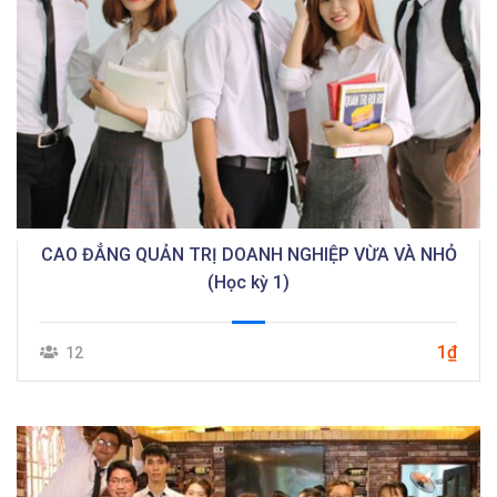
CAO ĐẲNG QUẢN TRỊ DOANH NGHIỆP VỪA VÀ NHỎ
(Học kỳ 1)
1₫
12