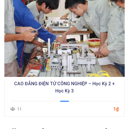
CAO ĐẲNG ĐIỆN TỬ CÔNG NGHIỆP – Học Kỳ 2 +
Học Kỳ 3
1₫
11