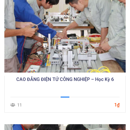
CAO ĐẲNG ĐIỆN TỬ CÔNG NGHIỆP – Học Kỳ 6
1₫
11