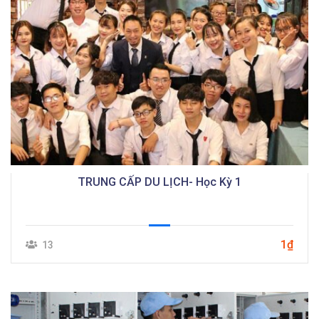
TRUNG CẤP DU LỊCH- Học Kỳ 1
1₫
13