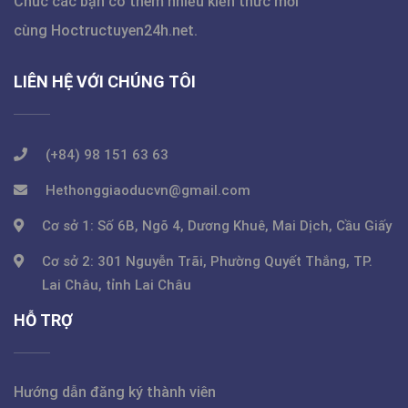
Chúc các bạn có thêm nhiều kiến thức mới
cùng
Hoctructuyen24h.net
.
LIÊN HỆ VỚI CHÚNG TÔI
(+84) 98 151 63 63
Hethonggiaoducvn@gmail.com
Cơ sở 1: Số 6B, Ngõ 4, Dương Khuê, Mai Dịch, Cầu Giấy
Cơ sở 2: 301 Nguyễn Trãi, Phường Quyết Thắng, TP.
Lai Châu, tỉnh Lai Châu
HỖ TRỢ
Hướng dẫn đăng ký thành viên