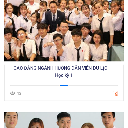
CAO ĐẲNG NGÀNH HƯỚNG DẪN VIÊN DU LỊCH –
Học kỳ 1
1₫
13