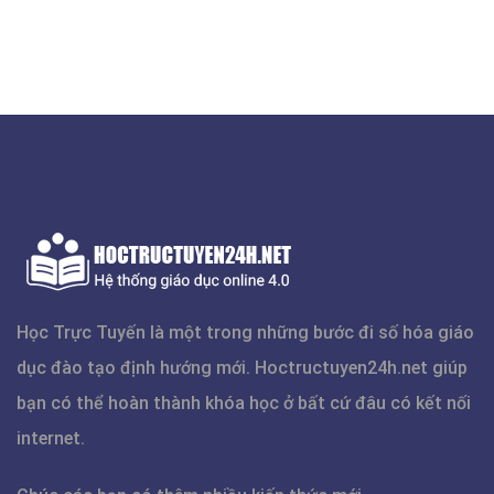
Học Trực Tuyến là một trong những bước đi số hóa giáo
dục đào tạo định hướng mới.
Hoctructuyen24h.net
giúp
bạn có thể hoàn thành khóa học ở bất cứ đâu có kết nối
internet.