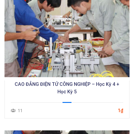
CAO ĐẲNG ĐIỆN TỬ CÔNG NGHIỆP – Học Kỳ 4 +
Học Kỳ 5
1₫
11