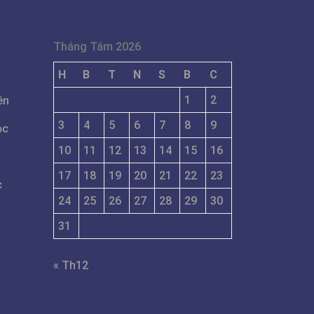
Tháng Tám 2026
H
B
T
N
S
B
C
1
2
ên
3
4
5
6
7
8
9
ọc
10
11
12
13
14
15
16
17
18
19
20
21
22
23
c
24
25
26
27
28
29
30
31
« Th12