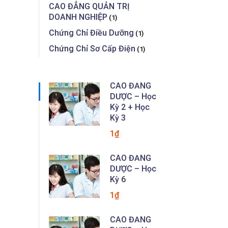
CAO ĐẲNG QUẢN TRỊ
DOANH NGHIỆP
(1)
Chứng Chỉ Điều Dưỡng
(1)
Chứng Chỉ Sơ Cấp Điện
(1)
CAO ĐẲNG
DƯỢC – Học
Kỳ 2 + Học
Kỳ 3
1₫
CAO ĐẲNG
DƯỢC – Học
Kỳ 6
1₫
CAO ĐẲNG