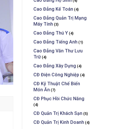
Cao Đẳng Hộ Sinh
(4)
Cao Đẳng Kế Toán
(4)
Cao Đẳng Quản Trị Mạng
Máy Tính
(3)
Cao Đẳng Thú Y
(4)
Cao Đẳng Tiếng Anh
(1)
Cao Đẳng Văn Thư Lưu
Trữ
(4)
Cao Đẳng Xây Dựng
(4)
CĐ Điện Công Nghiệp
(4)
CĐ Kỹ Thuật Chế Biến
Món Ăn
(7)
CĐ Phục Hồi Chức Năng
(4)
CĐ Quản Trị Khách Sạn
(5)
CĐ Quản Trị Kinh Doanh
(4)