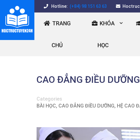
Hotline:
(+84) 98 151 63 63
Hoctruc
TRANG
KHÓA
CHỦ
HỌC
CAO ĐẲNG ĐIỀU DƯỠNG –
Categories
BÀI HỌC
,
CAO ĐẲNG ĐIỀU DƯỠNG
,
HỆ CAO 