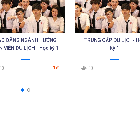
AO ĐẲNG NGÀNH HƯỚNG
TRUNG CẤP DU LỊCH- H
 VIÊN DU LỊCH - Học kỳ 1
Kỳ 1
1₫
13
13