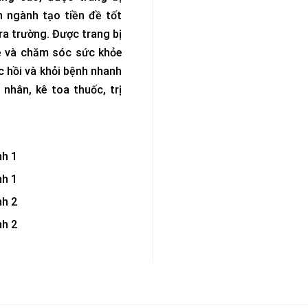
 ngành tạo tiền đề tốt
ra trường. Được trang bị
ệ và chăm sóc sức khỏe
c hồi và khỏi bệnh nhanh
 nhân, kê toa thuốc, trị
nh 1
nh 1
nh 2
nh 2