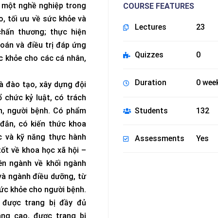
à một nghề nghiệp trong
COURSE FEATURES
, tối ưu về sức khỏe và
Lectures
23
hấn thương; thực hiện
oán và điều trị đáp ứng
Quizzes
0
 khỏe cho các cá nhân,
Duration
0 wee
à đào tạo, xây dựng đội
ổ chức kỷ luật, có trách
Students
132
n, người bệnh. Có phẩm
đắn, có kiến thức khoa
c và kỹ năng thực hành
Assessments
Yes
tốt về khoa học xã hội –
ên ngành về khối ngành
à ngành điều dưỡng, từ
ức khỏe cho người bệnh.
được trang bị đầy đủ
ng cao, được trang bị