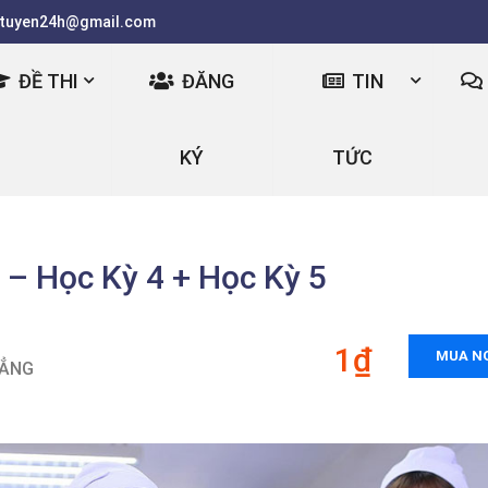
tuyen24h@gmail.com
ĐỀ THI
ĐĂNG
TIN
KÝ
TỨC
 Học Kỳ 4 + Học Kỳ 5
1₫
MUA N
ĐẲNG