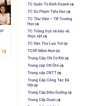
TC Quản Trị Kinh Doanh
(4)
TC Sư Phạm Tiểu Học
(4)
TC Thư Viện – TB Trường
Học
(4)
ọc
CAO ĐẲNG ĐIỆN TỬ CÔNG
CAO ĐẲ
TC Trồng trọt và bảo vệ
thực vật
NGHIỆP - Học Kỳ 6
NGHIỆP 
(4)
TC Văn Thư Lưu Trữ
(5)
TCSP Mầm Non
1₫
1₫
(5)
11
11
Trung Cấp CN Cơ Khí
(4)
Trung cấp CN Ôtô
(4)
Trung cấp CNTT
(8)
Trung Cấp Công Tác Xã
Hội
(6)
Trung Cấp Điều Dưỡng
(4)
Trung Cấp Dược
(4)