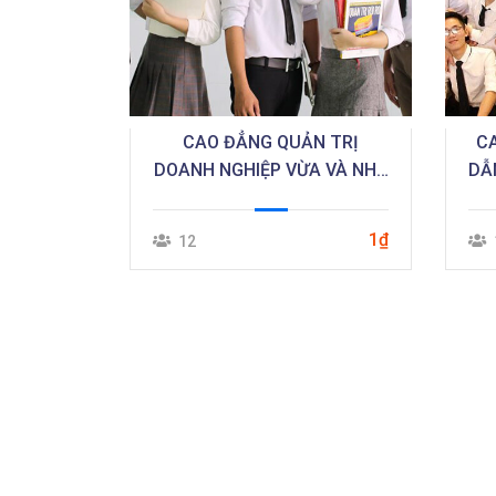
CAO ĐẲNG QUẢN TRỊ
C
DOANH NGHIỆP VỪA VÀ NHỎ
DẪN
(Học kỳ 1)
1₫
12