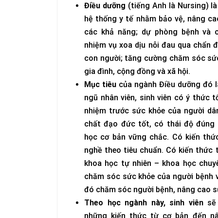
Điều dưỡng
(tiếng Anh là Nursing) l
hệ thống y tế nhằm bảo vệ, nâng cao
các khả năng; dự phòng bệnh và c
nhiệm vụ xoa dịu nỗi đau qua chẩn đ
con người; tăng cường chăm sóc sức
gia đình, cộng đồng và xã hội.
Mục tiêu
của ngành Điều dưỡng đó l
ngũ nhân viên, sinh viên có ý thức t
nhiệm trước sức khỏe của người dâ
chất đạo đức tốt, có thái độ đúng 
học cơ bản vững chắc. Có kiến thứ
nghề theo tiêu chuẩn. Có kiến thức 
khoa học tự nhiên – khoa học chuy
chăm sóc sức khỏe của người bệnh v
đó chăm sóc người bệnh, nâng cao s
Theo học ngành này, sinh viên
sẽ 
những kiến thức từ cơ bản đến nâ