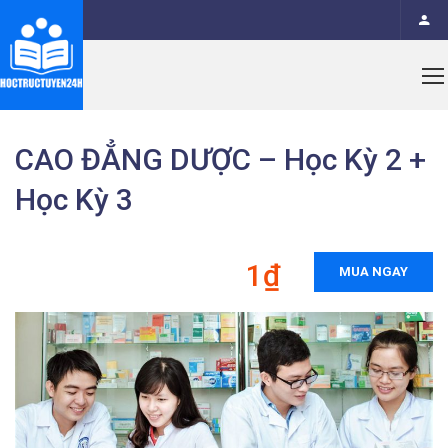
CAO ĐẲNG DƯỢC – Học Kỳ 2 +
Học Kỳ 3
1₫
MUA NGAY