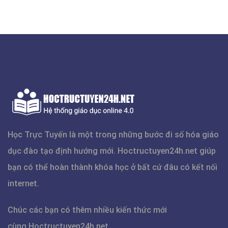
Học Trực Tuyến là một trong những bước đi số hóa giáo
dục đào tạo định hướng mới.
Hoctructuyen24h.net
giúp
bạn có thể hoàn thành khóa học ở bất cứ đâu có kết nối
internet.
Chúc các bạn có thêm nhiều kiến thức mới
cùng
Hoctructuyen24h.net
.