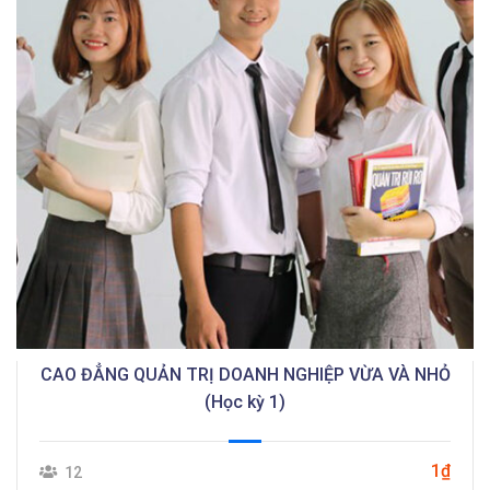
CAO ĐẲNG QUẢN TRỊ DOANH NGHIỆP VỪA VÀ NHỎ
(Học kỳ 1)
1₫
12