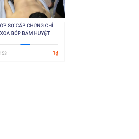
LỚP SƠ CẤP CHỨNG CHỈ
XOA BÓP BẤM HUYỆT
1₫
153