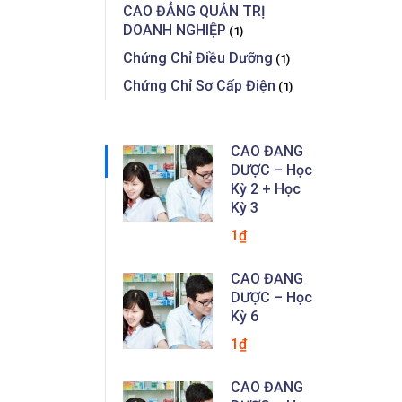
CAO ĐẲNG QUẢN TRỊ
DOANH NGHIỆP
(1)
Chứng Chỉ Điều Dưỡng
(1)
Chứng Chỉ Sơ Cấp Điện
(1)
CAO ĐẲNG
DƯỢC – Học
Kỳ 2 + Học
Kỳ 3
1₫
CAO ĐẲNG
DƯỢC – Học
Kỳ 6
1₫
CAO ĐẲNG