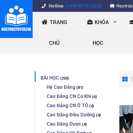
Hotline:
(+84) 98 151 63 63
Hoctruc
TRANG
KHÓA
CHỦ
HỌC
BÀI HỌC
(230)
Hệ Cao Đẳng
(81)
Cao Đẳng CN Cơ Khí
(6)
Cao Đẳng CN Ô TÔ
(4)
Cao Đẳng Điều Dưỡng
(4)
Cao Đẳng Dược
(4)