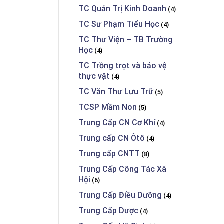
TC Quản Trị Kinh Doanh
(4)
TC Sư Phạm Tiểu Học
(4)
TC Thư Viện – TB Trường
Học
(4)
TC Trồng trọt và bảo vệ
thực vật
(4)
TC Văn Thư Lưu Trữ
(5)
TCSP Mầm Non
(5)
Trung Cấp CN Cơ Khí
(4)
Trung cấp CN Ôtô
(4)
Trung cấp CNTT
(8)
Trung Cấp Công Tác Xã
Hội
(6)
Trung Cấp Điều Dưỡng
(4)
Trung Cấp Dược
(4)