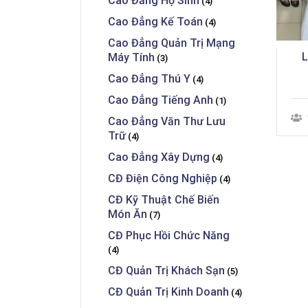
Cao Đẳng Hộ Sinh
(4)
Cao Đẳng Kế Toán
(4)
Cao Đẳng Quản Trị Mạng
Máy Tính
(3)
Cao Đẳng Thú Y
(4)
Cao Đẳng Tiếng Anh
(1)
Cao Đẳng Văn Thư Lưu
Trữ
(4)
Cao Đẳng Xây Dựng
(4)
CĐ Điện Công Nghiệp
(4)
CĐ Kỹ Thuật Chế Biến
Món Ăn
(7)
CĐ Phục Hồi Chức Năng
(4)
CĐ Quản Trị Khách Sạn
(5)
CĐ Quản Trị Kinh Doanh
(4)