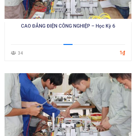
CAO ĐẲNG ĐIỆN CÔNG NGHIỆP – Học Kỳ 6
1₫
34