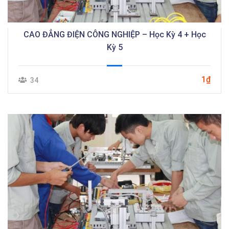
CAO ĐẲNG ĐIỆN CÔNG NGHIỆP – Học Kỳ 4 + Học
Kỳ 5
1₫
34