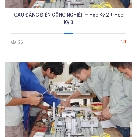
CAO ĐẲNG ĐIỆN CÔNG NGHIỆP – Học Kỳ 2 + Học
Kỳ 3
1₫
36