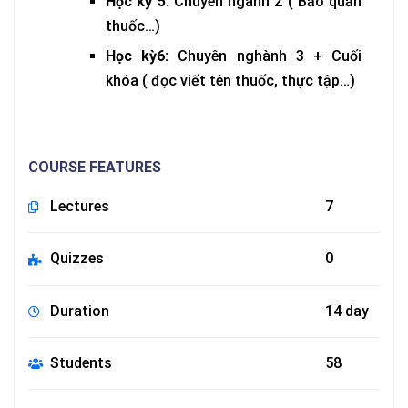
Học kỳ 5:
Chuyên ngành 2 ( Bảo quản
thuốc…)
Học kỳ6:
Chuyên nghành 3 + Cuối
khóa ( đọc viết tên thuốc, thực tập…)
COURSE FEATURES
Lectures
7
Quizzes
0
Duration
14 day
Students
58