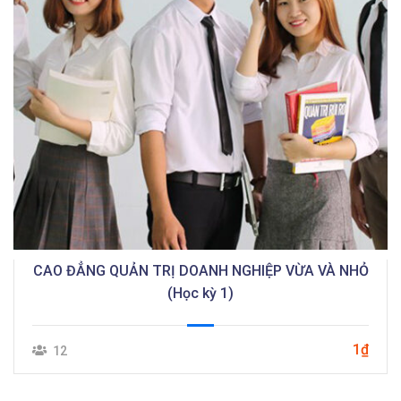
CAO ĐẲNG QUẢN TRỊ DOANH NGHIỆP VỪA VÀ NHỎ
(Học kỳ 1)
1₫
12