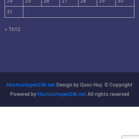
24
25
26
27
28
29
30
31
« Th12
Hoctructuyen24h.net
Design by Quoc Huy. © Copyright
Powered by
Hoctructuyen24h.net
All rights reserved