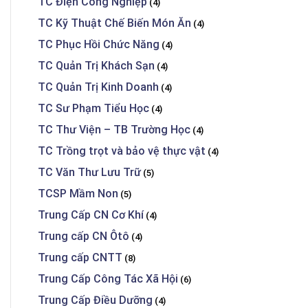
TC Điện Công Nghiệp
(4)
TC Kỹ Thuật Chế Biến Món Ăn
(4)
TC Phục Hồi Chức Năng
(4)
TC Quản Trị Khách Sạn
(4)
TC Quản Trị Kinh Doanh
(4)
TC Sư Phạm Tiểu Học
(4)
TC Thư Viện – TB Trường Học
(4)
TC Trồng trọt và bảo vệ thực vật
(4)
TC Văn Thư Lưu Trữ
(5)
TCSP Mầm Non
(5)
Trung Cấp CN Cơ Khí
(4)
Trung cấp CN Ôtô
(4)
Trung cấp CNTT
(8)
Trung Cấp Công Tác Xã Hội
(6)
Trung Cấp Điều Dưỡng
(4)