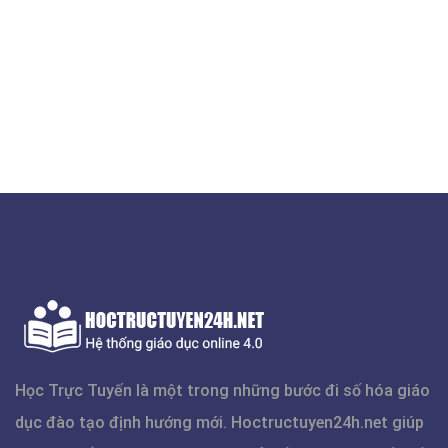
Học Trực Tuyến là một trong những bước đi số hóa giáo
dục đào tạo định hướng mới.
Hoctructuyen24h.net
giúp