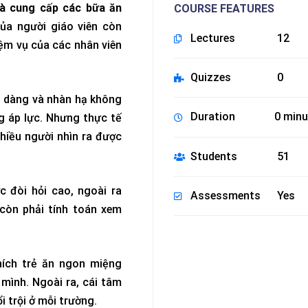
à cung cấp các bữa ăn
COURSE FEATURES
của người giáo viên còn
Lectures
12
iệm vụ của các nhân viên
Quizzes
0
 dàng và nhàn hạ không
Duration
0 minu
g áp lực. Nhưng thực tế
nhiều người nhìn ra được
Students
51
 đòi hỏi cao, ngoài ra
Assessments
Yes
còn phải tính toán xem
hích trẻ ăn ngon miệng
 mình. Ngoài ra, cái tâm
i trội ở mỗi trường.