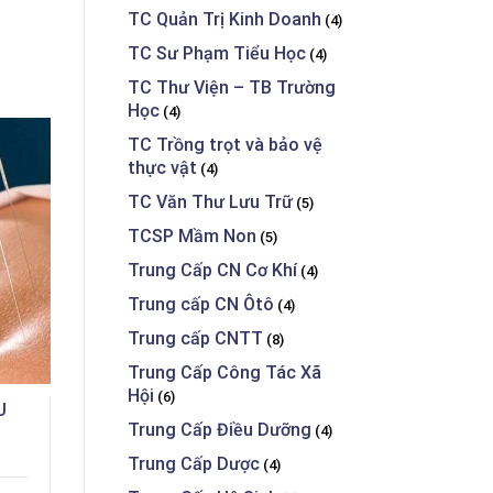
TC Quản Trị Kinh Doanh
(4)
TC Sư Phạm Tiểu Học
(4)
TC Thư Viện – TB Trường
Học
(4)
TC Trồng trọt và bảo vệ
thực vật
(4)
TC Văn Thư Lưu Trữ
(5)
TCSP Mầm Non
(5)
Trung Cấp CN Cơ Khí
(4)
Trung cấp CN Ôtô
(4)
CHỨNG 
Trung cấp CNTT
(8)
T
Trung Cấp Công Tác Xã
Hội
(6)
U
25
CHỨNG CHỈ THƯ VIỆN -
Trung Cấp Điều Dưỡng
(4)
THIẾT BỊ TRƯỜNG HỌC
Trung Cấp Dược
(4)