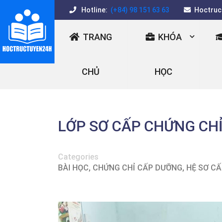
Hotline:
(+84) 98 151 63 63
Hoctruc
TRANG
KHÓA
CHỦ
HỌC
LỚP SƠ CẤP CHỨNG CH
Categories
BÀI HỌC
,
CHỨNG CHỈ CẤP DƯỠNG
,
HỆ SƠ C