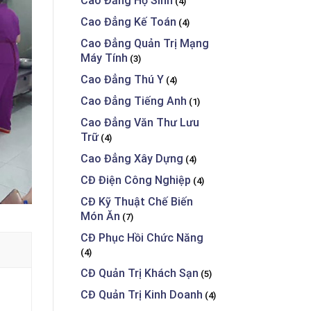
Cao Đẳng Hộ Sinh
(4)
Cao Đẳng Kế Toán
(4)
Cao Đẳng Quản Trị Mạng
Máy Tính
(3)
Cao Đẳng Thú Y
(4)
Cao Đẳng Tiếng Anh
(1)
Cao Đẳng Văn Thư Lưu
Trữ
(4)
Cao Đẳng Xây Dựng
(4)
CĐ Điện Công Nghiệp
(4)
CĐ Kỹ Thuật Chế Biến
Món Ăn
(7)
CĐ Phục Hồi Chức Năng
(4)
CĐ Quản Trị Khách Sạn
(5)
CĐ Quản Trị Kinh Doanh
(4)