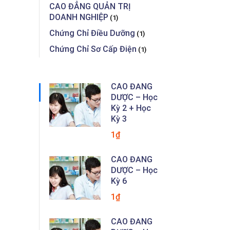
CAO ĐẲNG QUẢN TRỊ
DOANH NGHIỆP
(1)
Chứng Chỉ Điều Dưỡng
(1)
Chứng Chỉ Sơ Cấp Điện
(1)
CAO ĐẲNG
DƯỢC – Học
Kỳ 2 + Học
Kỳ 3
1₫
CAO ĐẲNG
DƯỢC – Học
Kỳ 6
1₫
CAO ĐẲNG