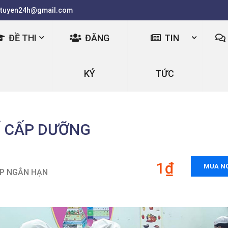
tuyen24h@gmail.com
ĐỀ THI
ĐĂNG
TIN
KÝ
TỨC
Ỉ CẤP DƯỠNG
1₫
MUA N
ẤP NGẮN HẠN