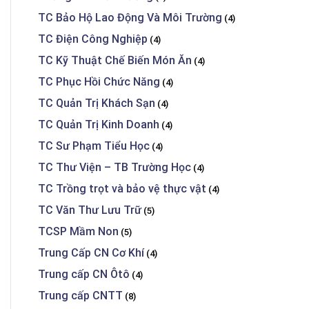
TC Bảo Hộ Lao Động Và Môi Trường
(4)
TC Điện Công Nghiệp
(4)
TC Kỹ Thuật Chế Biến Món Ăn
(4)
TC Phục Hồi Chức Năng
(4)
TC Quản Trị Khách Sạn
(4)
TC Quản Trị Kinh Doanh
(4)
TC Sư Phạm Tiểu Học
(4)
TC Thư Viện – TB Trường Học
(4)
TC Trồng trọt và bảo vệ thực vật
(4)
TC Văn Thư Lưu Trữ
(5)
TCSP Mầm Non
(5)
Trung Cấp CN Cơ Khí
(4)
Trung cấp CN Ôtô
(4)
Trung cấp CNTT
(8)